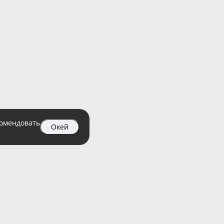
комендовать
Окей
04 99
атный)