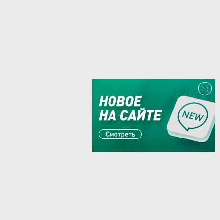
Или пишите:
sales@zaglushka.ru