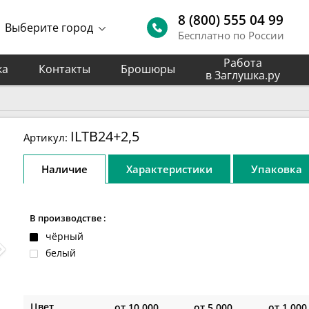
8 (800) 555 04 99
Выберите город
Бесплатно по России
Работа
ка
Контакты
Брошюры
в Заглушка.ру
ILTB24+2,5
Артикул:
Наличие
Характеристики
Упаковка
В производстве :
чёрный
белый
Цвет
от
10 000
от
5 000
от
1 000