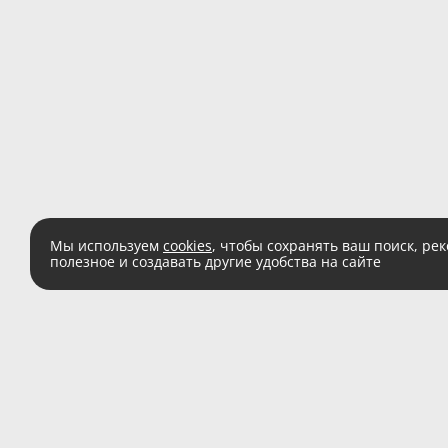
Мы используем
cookies
, чтобы сохранять ваш поиск, ре
полезное и создавать другие удобства на сайте
Есть вопросы?
Звоните:
8 (800) 555 
(звонок по России беспл