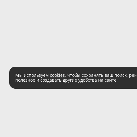
Мы используем
cookies
, чтобы сохранять ваш поиск, ре
полезное и создавать другие удобства на сайте
Есть вопросы?
Звоните:
8 (800) 555 
(звонок по России беспл