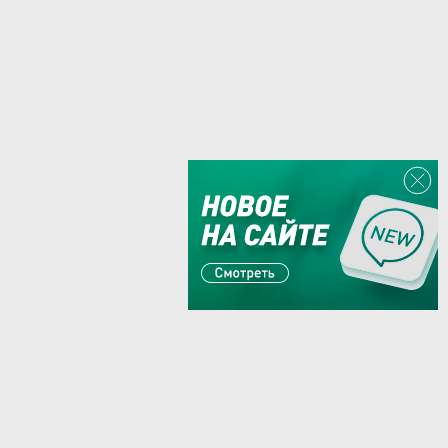
Или пишите:
sales@zaglushka.ru