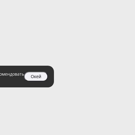
комендовать
Окей
04 99
атный)