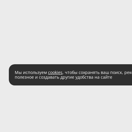
Мы используем
cookies
, чтобы сохранять ваш поиск, ре
полезное и создавать другие удобства на сайте
Есть вопросы?
Звоните:
8 (800) 555 
(звонок по России беспл