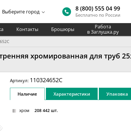
8 (800) 555 04 99
Выберите город
Бесплатно по России
Работа
ка
Контакты
Брошюры
в Заглушка.ру
652C
тренняя хромированная для труб 25х
110324652C
Артикул:
Наличие
Характеристики
Упаковка
хром
208 442 шт.