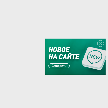
Или пишите:
sales@zaglushka.ru