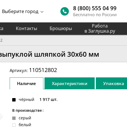
8 (800) 555 04 99
Выберите город
Бесплатно по России
Работа
ка
Контакты
Брошюры
в Заглушка.ру
02
 выпуклой шляпкой 30х60 мм
110512802
Артикул:
Наличие
Характеристики
Упаковка
чёрный
1 917 шт.
В производстве :
серый
белый