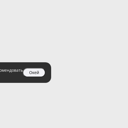
комендовать
Окей
04 99
атный)