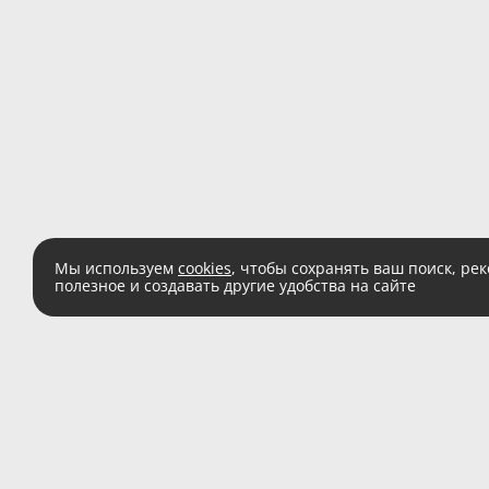
Мы используем
cookies
, чтобы сохранять ваш поиск, ре
полезное и создавать другие удобства на сайте
Есть вопросы?
Звоните:
8 (800) 555 
(звонок по России беспл