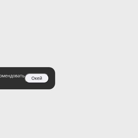
комендовать
Окей
04 99
атный)