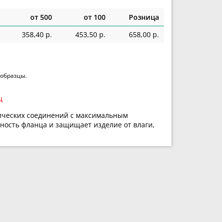
от 500
от 100
Розница
358,40 р.
453,50 р.
658,00 р.
 образцы.
ц
влических соединений с максимальным
хность фланца и защищает изделие от влаги,