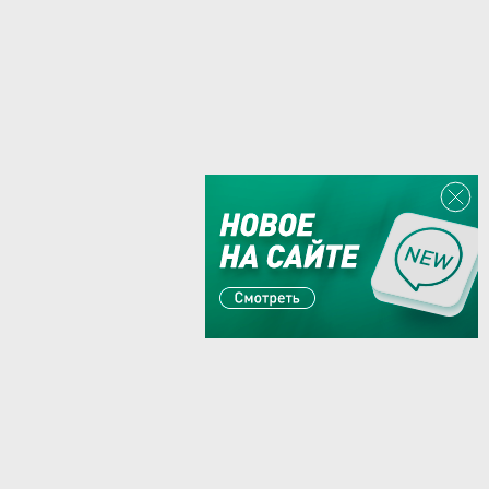
Или пишите:
sales@zaglushka.ru