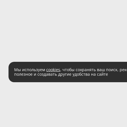
Мы используем
cookies
, чтобы сохранять ваш поиск, ре
полезное и создавать другие удобства на сайте
Есть вопросы?
Звоните:
8 (800) 555 
(звонок по России беспл