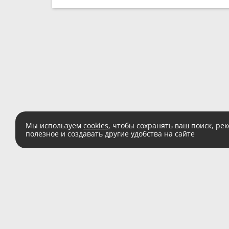
Мы используем
cookies
, чтобы сохранять ваш поиск, ре
полезное и создавать другие удобства на сайте
Есть вопросы?
Звоните:
8 (800) 555 
(звонок по России беспл