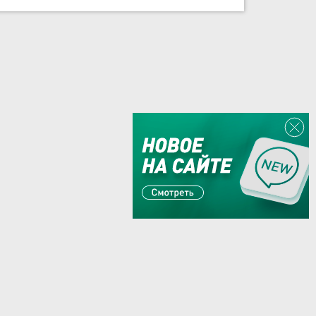
Или пишите:
sales@zaglushka.ru