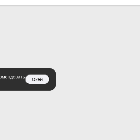
комендовать
Окей
04 99
атный)