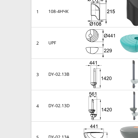
108-4НЧК
1
UPF
2
DY-02.13B
3
DY-02.13D
4
DY-02.13A
5