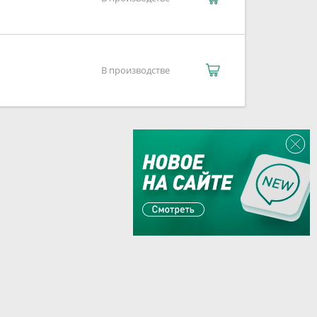
В производстве
Или пишите:
sales@zaglushka.ru