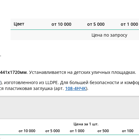
Цвет
от
10 000
от
5 000
от
1 000
Цена по запросу
х441х1720мм
. Устанавливается на детских уличных площадках.
F
), изготовленного из LLDPE. Для большей безопасности и ком
ся пластиковая заглушка (арт.
108-4НЧК
).
Цена за 1 шт.
от
10 000
от
5 000
от
1 000
от 500
от 100