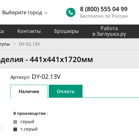
8 (800) 555 04 99
Выберите город
Бесплатно по России
Работа
ка
Контакты
Брошюры
в Заглушка.ру
тупы
DY-02.13V
зделия - 441х441х1720мм
DY-02.13V
Артикул:
Наличие
Оплата
В производстве :
серый
т.серый