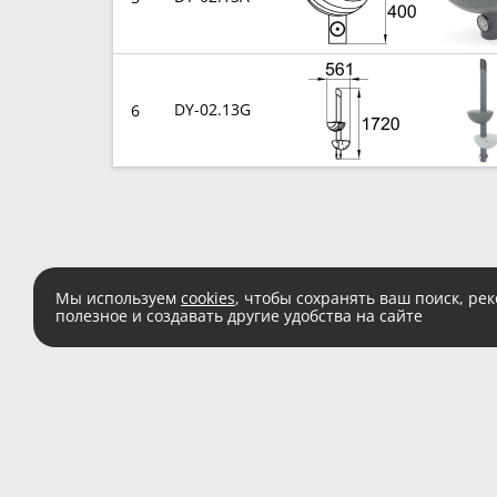
DY-02.13G
6
Мы используем
cookies
, чтобы сохранять ваш поиск, ре
полезное и создавать другие удобства на сайте
Есть вопросы?
Звоните:
8 (800) 555 
(звонок по России беспл