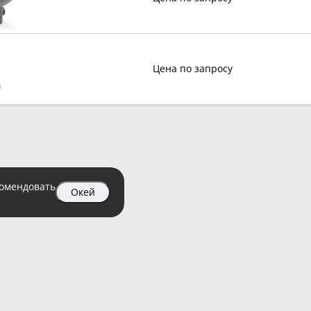
Цена по запросу
комендовать
Окей
04 99
атный)