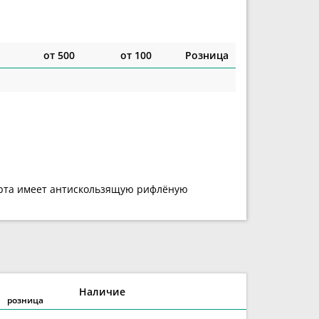
от 500
от 100
Розница
форта имеет антискользящую рифлёную
Наличие
розница