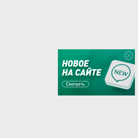
Или пишите:
sales@zaglushka.ru