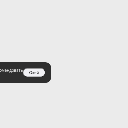
комендовать
Окей
04 99
атный)