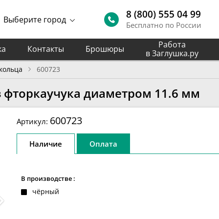
8 (800) 555 04 99
Выберите город
Бесплатно по России
Работа
ка
Контакты
Брошюры
в Заглушка.ру
кольца
600723
 фторкаучука диаметром 11.6 мм
600723
Артикул:
Наличие
Оплата
В производстве :
чёрный