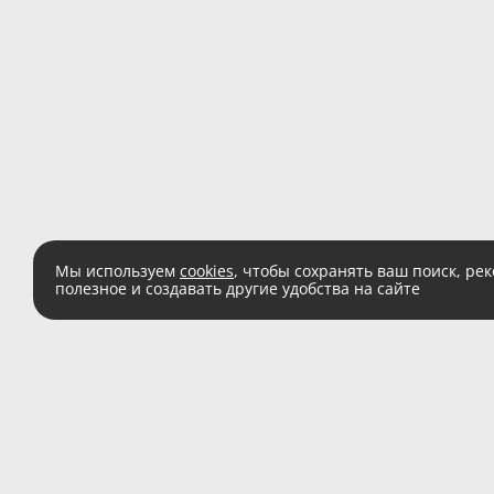
Мы используем
cookies
, чтобы сохранять ваш поиск, ре
полезное и создавать другие удобства на сайте
Есть вопросы?
Звоните:
8 (800) 555 
(звонок по России беспл