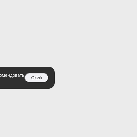
комендовать
Окей
04 99
атный)