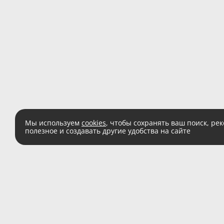
Мы используем
cookies
, чтобы сохранять ваш поиск, ре
полезное и создавать другие удобства на сайте
Есть вопросы?
Звоните:
8 (800) 555 
(звонок по России беспл