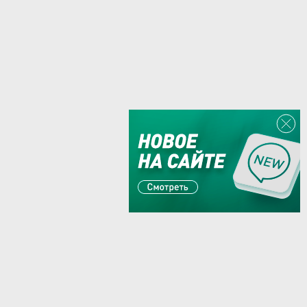
Или пишите:
sales@zaglushka.ru