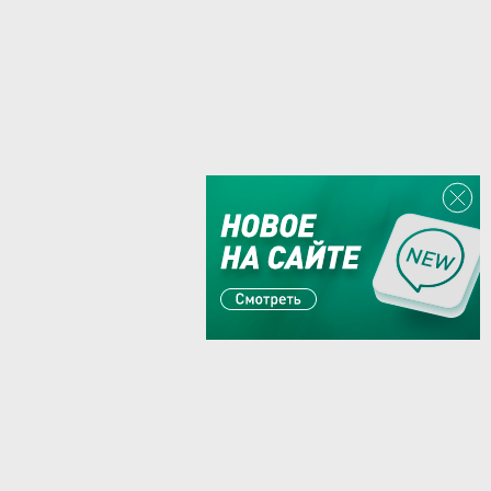
Или пишите:
sales@zaglushka.ru