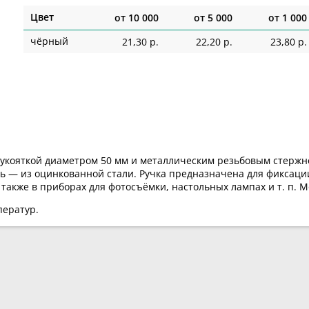
Цвет
от
10 000
от
5 000
от
1 000
чёрный
21,30 р.
22,20 р.
23,80 р.
рукояткой диаметром 50 мм и металлическим резьбовым стержн
нь — из оцинкованной стали. Ручка предназначена для фиксаци
также в приборах для фотосъёмки, настольных лампах и т. п. 
ператур.