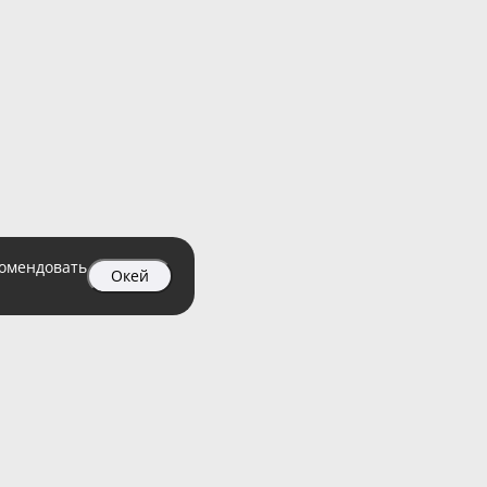
комендовать
Окей
04 99
атный)