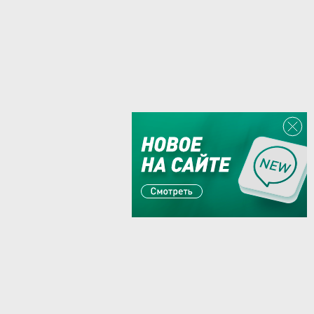
Или пишите:
sales@zaglushka.ru