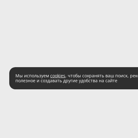
Мы используем
cookies
, чтобы сохранять ваш поиск, ре
полезное и создавать другие удобства на сайте
Есть вопросы?
Звоните:
8 (800) 555 
(звонок по России беспл