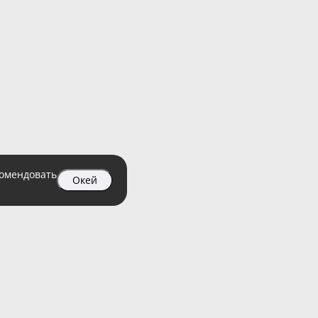
комендовать
Окей
04 99
атный)