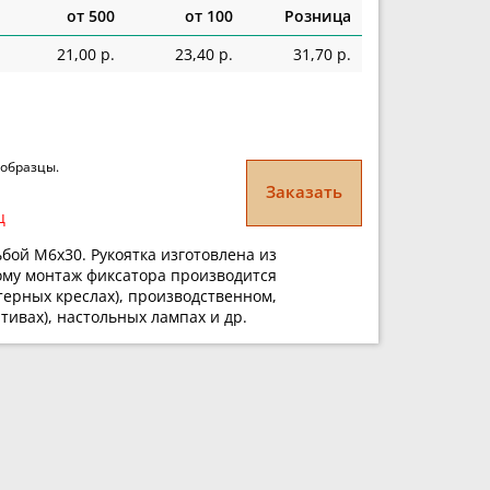
от 500
от 100
Розница
21,00 р.
23,40 р.
31,70 р.
 образцы.
Заказать
ц
бой М6х30. Рукоятка изготовлена из
тому монтаж фиксатора производится
терных креслах), производственном,
тивах), настольных лампах и др.