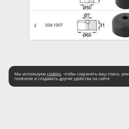
S04-1007
2
Мы используем
cookies
, чтобы сохранять ваш поиск, ре
полезное и создавать другие удобства на сайте
Есть вопросы?
Звоните:
8 (800) 555 
(звонок по России беспл