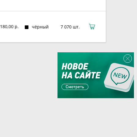
180,00 р.
чёрный
7 070 шт.
Или пишите:
sales@zaglushka.ru