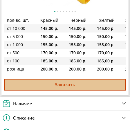
Кол-во, шт.
Красный
чёрный
жёлтый
з
от 10 000
145,00 р.
145,00 р.
145,00 р.
14
от 5 000
150,00 р.
150,00 р.
150,00 р.
15
от 1 000
155,00 р.
155,00 р.
155,00 р.
15
от 500
170,00 р.
170,00 р.
170,00 р.
17
от 100
185,00 р.
185,00 р.
185,00 р.
18
розница
200,00 р.
200,00 р.
200,00 р.
20
Заказать
Наличие
Описание