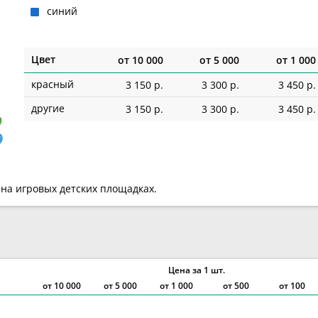
синий
Цвет
от
10 000
от
5 000
от
1 000
красный
3 150 р.
3 300 р.
3 450 р.
другие
3 150 р.
3 300 р.
3 450 р.
на игровых детских площадках.
Цена за 1 шт.
от
10 000
от
5 000
от
1 000
от 500
от 100