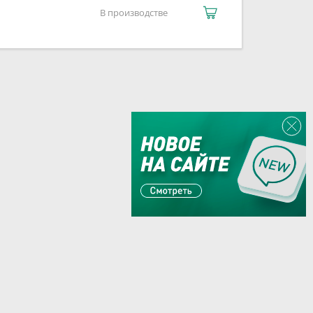
В производстве
Или пишите:
sales@zaglushka.ru