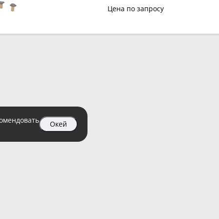
Цена по запросу
комендовать
Окей
04 99
атный)