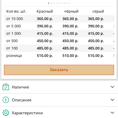
Кол-во, шт.
Красный
чёрный
серый
ж
от 10 000
365,00 р.
365,00 р.
365,00 р.
36
от 5 000
390,00 р.
390,00 р.
390,00 р.
39
от 1 000
415,00 р.
415,00 р.
415,00 р.
41
от 500
450,00 р.
450,00 р.
450,00 р.
45
от 100
485,00 р.
485,00 р.
485,00 р.
48
розница
510,00 р.
510,00 р.
510,00 р.
51
Заказать
Наличие
Описание
Характеристики