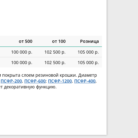
от 500
от 100
Розница
100 000 р.
102 500 р.
105 000 р.
100 000 р.
102 500 р.
105 000 р.
ем покрыта слоем резиновой крошки. Диаметр
.
ПСФР-200
,
ПСФР-600
;
ПСФР-1200
,
ПСФР-400
,
ет декоративную функцию.