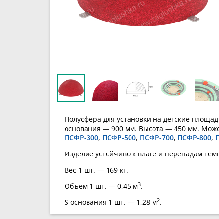
Полусфера для установки на детские площад
основания
— 9
00 мм. Высота
—
450 мм. Може
ПСФР-300
,
ПСФР-500
,
ПСФР-700
,
ПСФР-800
,
Изделие устойчиво к влаге и перепадам тем
Вес 1 шт.
—
169 кг.
3
Объем 1 шт.
—
0,45 м
.
2
S основания 1 шт.
—
1,28 м
.