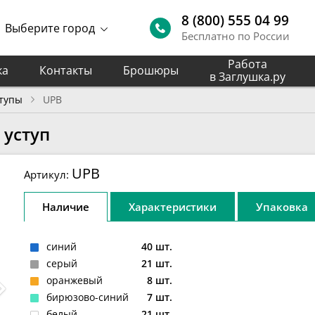
8 (800) 555 04 99
Выберите город
Бесплатно по России
Работа
ка
Контакты
Брошюры
в Заглушка.ру
тупы
UPB
 уступ
UPB
Артикул:
Наличие
Характеристики
Упаковка
синий
40 шт.
серый
21 шт.
оранжевый
8 шт.
бирюзово-синий
7 шт.
белый
21 шт.