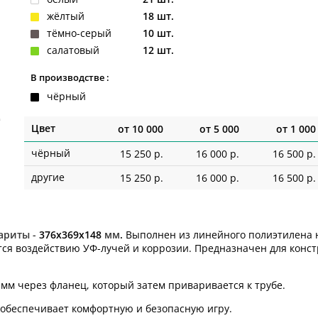
жёлтый
18 шт.
тёмно-серый
10 шт.
салатовый
12 шт.
В производстве :
чёрный
Цвет
от
10 000
от
5 000
от
1 000
чёрный
15 250 р.
16 000 р.
16 500 р.
другие
15 250 р.
16 000 р.
16 500 р.
ариты -
376x369x148
мм
.
Выполнен из линейного полиэтилена н
ется воздействию УФ-лучей и коррозии. Предназначен для конс
 мм через фланец, который затем приваривается к трубе.
 обеспечивает комфортную и безопасную игру.