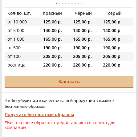
Кол-во, шт.
Красный
чёрный
серый
ж
от 10 000
125,00 р.
125,00 р.
125,00 р.
12
от 5 000
140,00 р.
140,00 р.
140,00 р.
14
от 1 000
165,00 р.
165,00 р.
165,00 р.
16
от 500
190,00 р.
190,00 р.
190,00 р.
19
от 100
205,00 р.
205,00 р.
205,00 р.
20
розница
220,00 р.
220,00 р.
220,00 р.
22
Заказать
Чтобы убедиться в качестве нашей продукции закажите
бесплатные образцы.
Получить бесплатные образцы
*Бесплатные образцы предоставляются только для
компаний