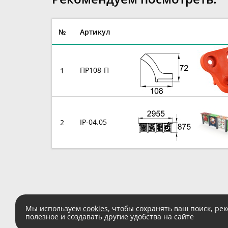
№
Артикул
ПР108-П
1
IP-04.05
2
Мы используем
cookies
, чтобы сохранять ваш поиск, ре
полезное и создавать другие удобства на сайте