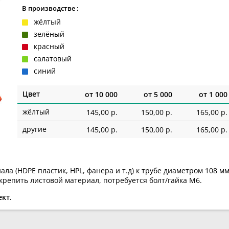
В производстве :
жёлтый
зелёный
красный
салатовый
синий
Цвет
от
10 000
от
5 000
от
1 000
жёлтый
145,00 р.
150,00 р.
165,00 р.
другие
145,00 р.
150,00 р.
165,00 р.
ла (HDPE пластик, HPL, фанера и т.д) к трубе диаметром 108 м
крепить листовой материал, потребуется болт/гайка М6.
кт.