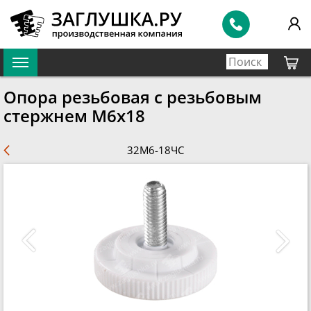
Опора резьбовая с резьбовым
стержнем М6х18
32М6-18ЧС