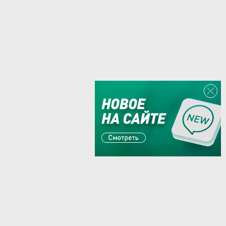
Или пишите:
sales@zaglushka.ru