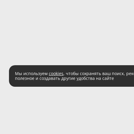
Мы используем
cookies
, чтобы сохранять ваш поиск, ре
полезное и создавать другие удобства на сайте
Есть вопросы?
Звоните:
8 (800) 555 
(звонок по России беспл