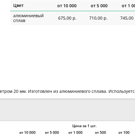
Цвет
от
10 000
от
5 000
от
1 0
алюминиевый
675,00 р.
710,00 р.
745,00 
сплав
етром 20 мм. Изготовлен из алюминиевого сплава. Использует
Цена за 1 шт.
от
10 000
от
5 000
от
1 000
от 500
от 100