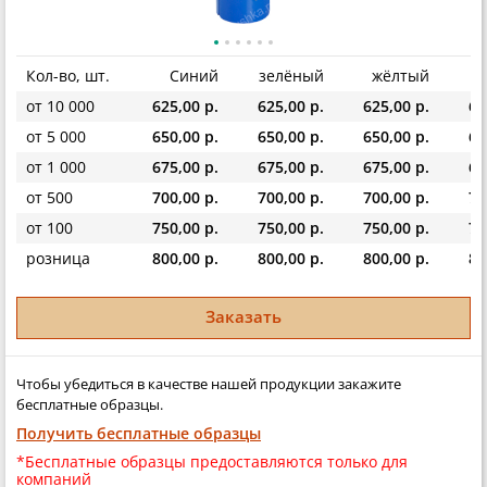
Кол-во, шт.
Синий
зелёный
жёлтый
от 10 000
625,00 р.
625,00 р.
625,00 р.
62
от 5 000
650,00 р.
650,00 р.
650,00 р.
65
от 1 000
675,00 р.
675,00 р.
675,00 р.
67
от 500
700,00 р.
700,00 р.
700,00 р.
70
от 100
750,00 р.
750,00 р.
750,00 р.
75
розница
800,00 р.
800,00 р.
800,00 р.
80
Заказать
Чтобы убедиться в качестве нашей продукции закажите
бесплатные образцы.
Получить бесплатные образцы
*Бесплатные образцы предоставляются только для
компаний