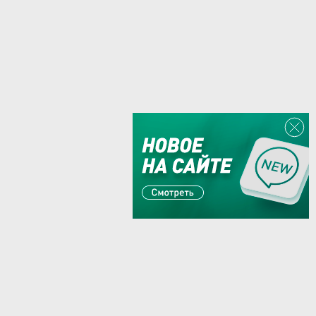
Или пишите:
sales@zaglushka.ru