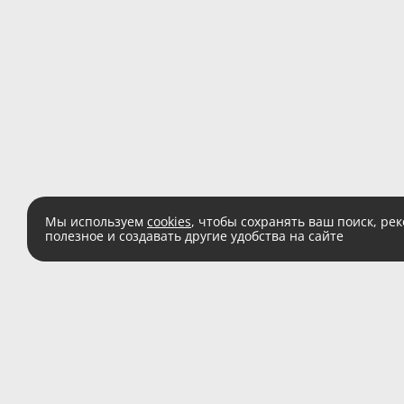
Мы используем
cookies
, чтобы сохранять ваш поиск, ре
полезное и создавать другие удобства на сайте
Есть вопросы?
Звоните:
8 (800) 555 
(звонок по России беспл