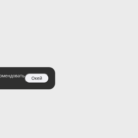
комендовать
Окей
04 99
атный)