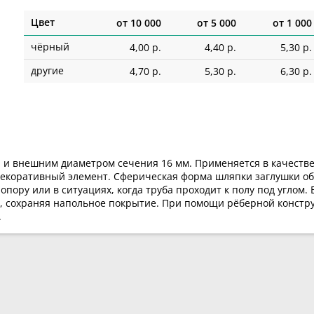
Цвет
от
10 000
от
5 000
от
1 000
чёрный
4,00 р.
4,40 р.
5,30 р.
другие
4,70 р.
5,30 р.
6,30 р.
и и внешним диаметром сечения 16 мм. Применяется в качеств
 декоративный элемент. Сферическая форма шляпки заглушки о
опору или в ситуациях, когда труба проходит к полу под угло
сь, сохраняя напольное покрытие. При помощи рёберной конст
.