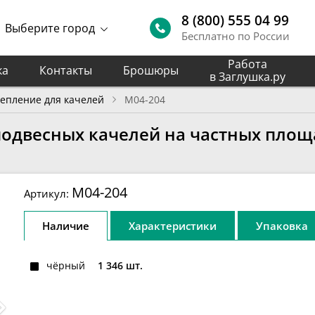
8 (800) 555 04 99
Выберите город
Бесплатно по России
Работа
ка
Контакты
Брошюры
в Заглушка.ру
епление для качелей
M04-204
одвесных качелей на частных площа
M04-204
Артикул:
Наличие
Характеристики
Упаковка
чёрный
1 346 шт.