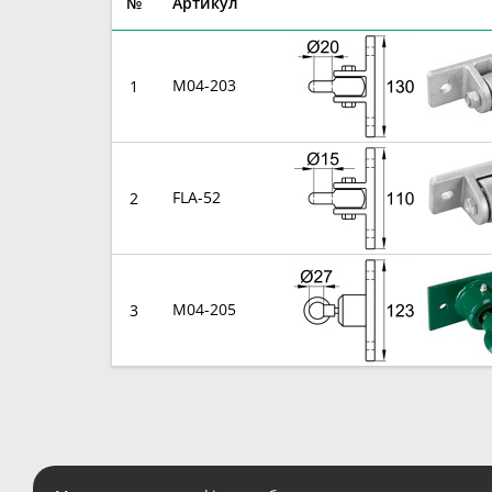
№
Артикул
M04-203
1
FLA-52
2
M04-205
3