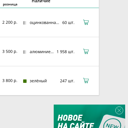
Наличие
розница
2 200 р.
оцинкованная сталь
60 шт.
3 500 р.
алюминиевый сплав
1 958 шт.
3 800 р.
зелёный
247 шт.